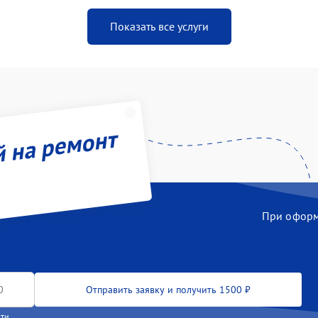
Показать все услуги
й на ремонт
При оформл
Отправить заявку и получить 1500 ₽
сти