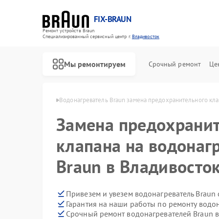
FIX-BRAUN
Ремонт устройств Braun
Специализированный cервисный центр г.
Владивосток
Мы ремонтируем
Срочный ремонт
Це
raun в Владивостоке
Водонагреватель Braun замена предохранительного кла
Замена предохрани
клапана на водонаг
Braun в Владивосто
Ремонт парогенераторов Braun
Ремонт соковыжималок Braun
Привезем и увезем водонагреватель Braun
Гарантия на наши работы по ремонту водо
Срочный ремонт водонагревателей Braun в