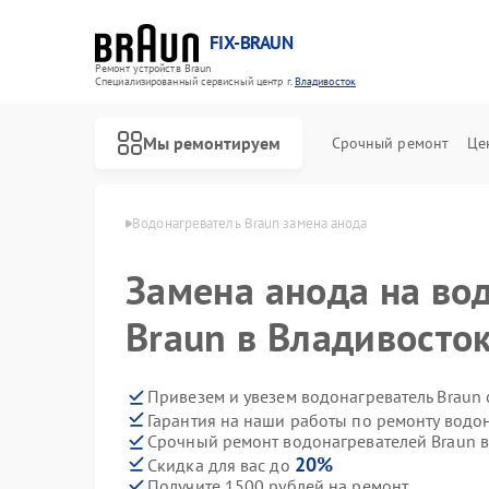
FIX-BRAUN
Ремонт устройств Braun
Специализированный cервисный центр г.
Владивосток
Мы ремонтируем
Срочный ремонт
Це
raun в Владивостоке
Водонагреватель Braun замена анода
Замена анода на во
Braun в Владивосто
Привезем и увезем водонагреватель Braun
Гарантия на наши работы по ремонту водо
Ремонт парогенераторов Braun
Ремонт соковыжималок Braun
Срочный ремонт водонагревателей Braun в
20%
Скидка для вас до
Получите 1500 рублей на ремонт