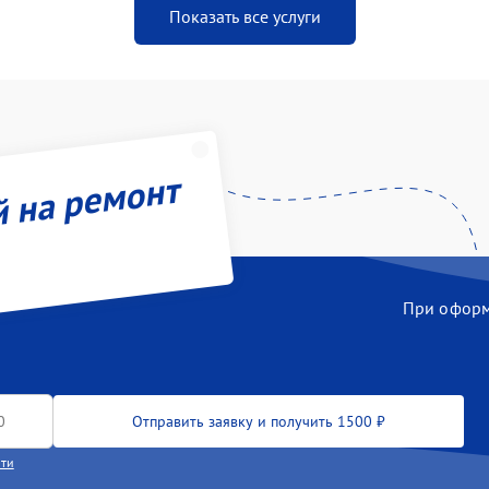
Показать все услуги
й на ремонт
При оформл
Отправить заявку и получить 1500 ₽
сти