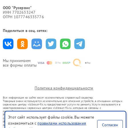
ООО "Русервис"
ИНН 7702633247
ОГРН 1077746335776
Поделиться в соц. сетях:
Мы принимаем
все формы оплаты
Политика конфиденциальности
Вся информация на сайте носит исключительно справочный характер.
Товарные знаки используются исключительно для описания устройств, в отношении которых
сервисные центры vld.braun-fix.ru предоставляют услуги по ремонту. Услуги оказываются в
неавторизованных сервисных центрах vld.braun-fix.ru, которые не связаны с
правообладателями товарных знаков или их официальными представителями.
Ремонт осуществляется для устройств, уже введенных в гражданский оборот в соответствии
Этот сайт использует файлы cookie. Вы можете
со статьей 1487 ГК РФ.
Использование товарных знаков не преследует цели индивидуализации услуг или введения
ознакомиться с
правилами использования
Согласен
потребителей в заблуждение, а служит для информирования о предоставляемых услугах по