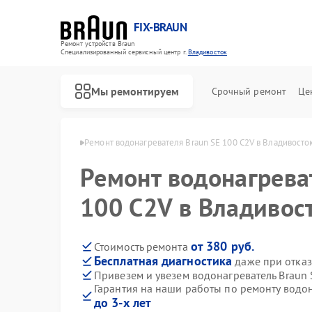
FIX-BRAUN
Ремонт устройств Braun
Специализированный cервисный центр г.
Владивосток
Мы ремонтируем
Срочный ремонт
Це
raun в Владивостоке
Ремонт водонагревателя Braun SE 100 C2V в Владивосто
Ремонт водонагрева
100 C2V в Владивос
от 380 руб.
Стоимость ремонта
Бесплатная диагностика
даже при отказ
Ремонт парогенераторов Braun
Ремонт соковыжималок Braun
Привезем и увезем водонагреватель Braun 
Гарантия на наши работы по ремонту водо
до 3-х лет