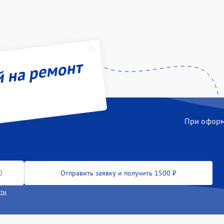
й на ремонт
При оформл
Отправить заявку и получить 1500 ₽
сти