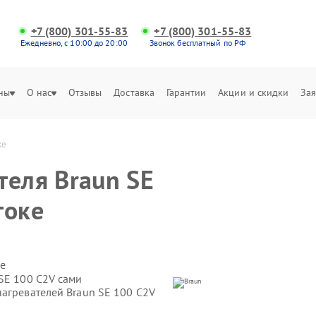
+7 (800) 301-55-83
+7 (800) 301-55-83
Ежедневно, с 10:00 до 20:00
Звонок бесплатный по РФ
ны
О нас
Отзывы
Доставка
Гарантии
Акции и скидки
Зая
ке
теля Braun SE
токе
е
SE 100 C2V сами
нагревателей Braun SE 100 C2V