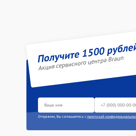
Получите 1500 рубле
Акция сервисного центра Braun
Отправляя, Вы соглашаетесь с
политикой конфиденциально