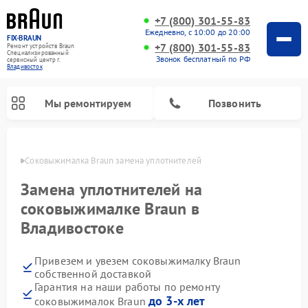
+7 (800) 301-55-83
Ежедневно, с 10:00 до 20:00
FIX-BRAUN
+7 (800) 301-55-83
Ремонт устройств Braun
Специализированный
Звонок бесплатный по РФ
cервисный центр г.
Владивосток
Мы ремонтируем
Позвонить
стоке
Соковыжималка Braun замена уплотнителей
Замена уплотнителей на
соковыжималке Braun в
Владивостоке
Ремонт водонагревателей Braun
Привезем и увезем соковыжималку Braun
собственной доставкой
Гарантия на наши работы по ремонту
до 3-х лет
соковыжималок Braun