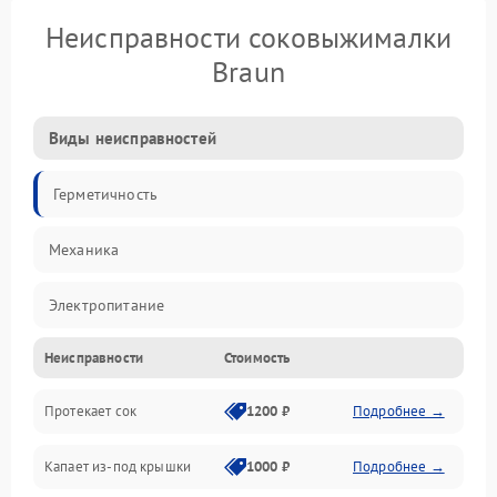
Неисправности соковыжималки
Braun
Виды неисправностей
Герметичность
Механика
Электропитание
Неисправности
Стоимость
Производительность
Протекает сок
1200 ₽
Подробнее →
Капает из-под крышки
1000 ₽
Подробнее →