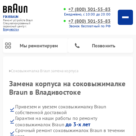
+7 (800) 301-55-83
Ежедневно, с 10:00 до 20:00
FIX-BRAUN
+7 (800) 301-55-83
Ремонт устройств Braun
Специализированный
Звонок бесплатный по РФ
cервисный центр г.
Владивосток
Мы ремонтируем
Позвонить
стоке
Соковыжималка Braun замена корпуса
Замена корпуса на соковыжималке
Braun в Владивостоке
Привезем и увезем соковыжималку Braun
Ремонт водонагревателей Braun
собственной доставкой
Гарантия на наши работы по ремонту
до 3-х лет
соковыжималок Braun
Срочный ремонт соковыжималок Braun в течении