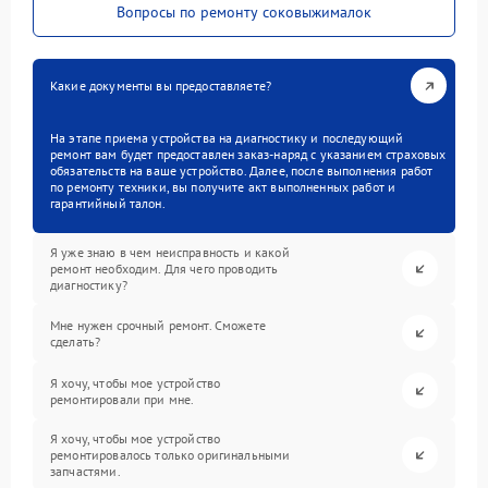
Вопросы по ремонту соковыжималок
Какие документы вы предоставляете?
На этапе приема устройства на диагностику и последующий
ремонт вам будет предоставлен заказ-наряд с указанием страховых
обязательств на ваше устройство. Далее, после выполнения работ
по ремонту техники, вы получите акт выполненных работ и
гарантийный талон.
Я уже знаю в чем неисправность и какой
ремонт необходим. Для чего проводить
диагностику?
Мне нужен срочный ремонт. Сможете
сделать?
Я хочу, чтобы мое устройство
ремонтировали при мне.
Я хочу, чтобы мое устройство
ремонтировалось только оригинальными
запчастями.