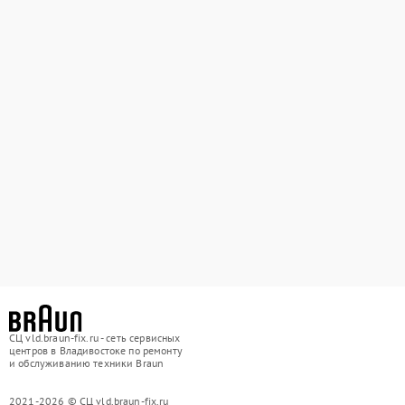
СЦ vld.braun-fix.ru - сеть сервисных
центров в Владивостоке по ремонту
и обслуживанию техники Braun
2021-2026 © СЦ vld.braun-fix.ru