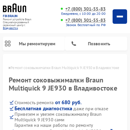
+7 (800) 301-55-83
Ежедневно, с 10:00 до 20:00
FIX-BRAUN
+7 (800) 301-55-83
Ремонт устройств Braun
Специализированный
Звонок бесплатный по РФ
cервисный центр г.
Владивосток
Мы ремонтируем
Позвонить
стоке
Ремонт соковыжималки Braun Multiquick 9 JE930 в Владивостоке
Ремонт соковыжималки Braun
Multiquick 9 JE930 в Владивостоке
от 680 руб.
Стоимость ремонта
Ремонт водонагревателей Braun
Бесплатная диагностика
даже при отказе
Привезем и увезем соковыжималку Braun
Multiquick 9 JE930 сами
Гарантия на наши работы по ремонту