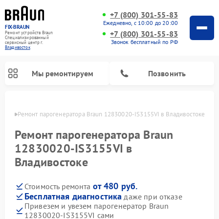
+7 (800) 301-55-83
Ежедневно, с 10:00 до 20:00
FIX-BRAUN
+7 (800) 301-55-83
Ремонт устройств Braun
Специализированный
Звонок бесплатный по РФ
cервисный центр г.
Владивосток
Мы ремонтируем
Позвонить
стоке
Ремонт парогенератора Braun 12830020-IS3155VI в Владивостоке
Ремонт парогенератора Braun
12830020-IS3155VI в
Владивостоке
Ремонт водонагревателей Braun
от 480 руб.
Стоимость ремонта
Бесплатная диагностика
даже при отказе
Привезем и увезем парогенератор Braun
12830020-IS3155VI сами