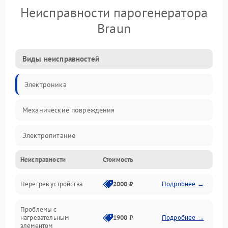
Неисправности парогенератора
Braun
Виды неисправностей
Электроника
Механические повреждения
Электропитание
Неисправности
Стоимость
Парообразование
Перегрев устройства
2000 ₽
Подробнее →
Герметичность
Проблемы с
Механика
нагревательным
1900 ₽
Подробнее →
элементом