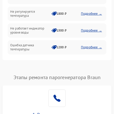
Не регулируется
1800 ₽
Подробнее →
температура
Не работает индикатор
1500 ₽
Подробнее →
уровня воды
Ошибка датчика
1200 ₽
Подробнее →
температуры
Не работает индикатор
1000 ₽
Подробнее →
Ошибка платы управления
1500 ₽
Подробнее →
Этапы ремонта парогенератора Braun
Сбой режима работы
1200 ₽
Подробнее →
Не сохраняет настройки
1200 ₽
Подробнее →
Не включается
1500 ₽
Подробнее →