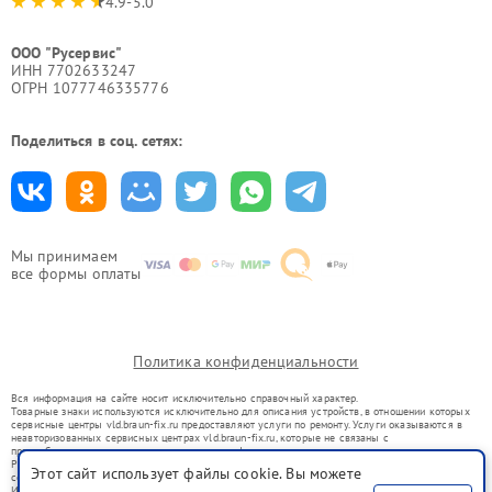
4.9-5.0
ООО "Русервис"
ИНН 7702633247
ОГРН 1077746335776
Поделиться в соц. сетях:
Мы принимаем
все формы оплаты
Политика конфиденциальности
Вся информация на сайте носит исключительно справочный характер.
Товарные знаки используются исключительно для описания устройств, в отношении которых
сервисные центры vld.braun-fix.ru предоставляют услуги по ремонту. Услуги оказываются в
неавторизованных сервисных центрах vld.braun-fix.ru, которые не связаны с
правообладателями товарных знаков или их официальными представителями.
Ремонт осуществляется для устройств, уже введенных в гражданский оборот в соответствии
Этот сайт использует файлы cookie. Вы можете
со статьей 1487 ГК РФ.
Использование товарных знаков не преследует цели индивидуализации услуг или введения