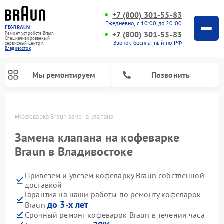
+7 (800) 301-55-83
Ежедневно, с 10:00 до 20:00
FIX-BRAUN
+7 (800) 301-55-83
Ремонт устройств Braun
Специализированный
Звонок бесплатный по РФ
cервисный центр г.
Владивосток
Мы ремонтируем
Позвонить
стоке
Кофеварка Braun замена клапана
Замена клапана на кофеварке
Braun в Владивостоке
Привезем и увезем кофеварку Braun собственной
Ремонт водонагревателей Braun
доставкой
Гарантия на наши работы по ремонту кофеварок
до 3-х лет
Braun
Срочный ремонт кофеварок Braun в течении часа