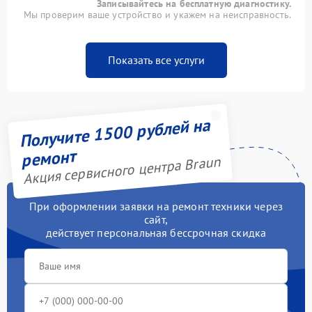
Записывайтесь на бесплатную диагностику.
Мы проверим ваше устройство и укажем на неисправность.
Показать все услуги
Получите 1500 рублей на
ремонт
Акция сервисного центра Braun
При оформлении заявки на ремонт техники через
сайт,
действует персональная бессрочная скидка