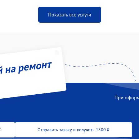
Показать все услуги
й на ремонт
При оформл
Отправить заявку и получить 1500 ₽