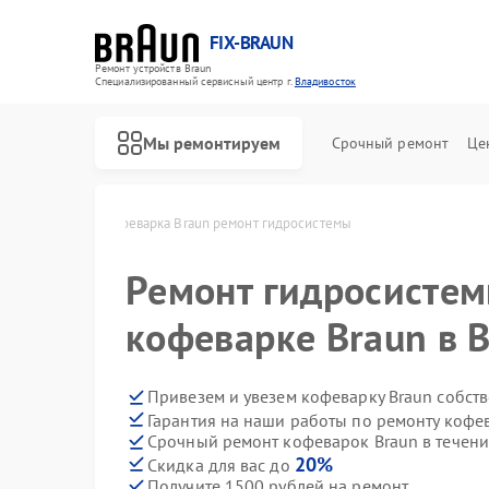
FIX-BRAUN
Ремонт устройств Braun
Специализированный cервисный центр г.
Владивосток
Мы ремонтируем
Срочный ремонт
Це
в Владивостоке
Кофеварка Braun ремонт гидросистемы
Ремонт гидросистем
кофеварке Braun в 
Привезем и увезем кофеварку Braun собст
Гарантия на наши работы по ремонту кофе
Ремонт водонагревателей Braun
Ремонт парогенераторов Braun
Ремонт соковыжималок Braun
Срочный ремонт кофеварок Braun в течени
20%
Скидка для вас до
Получите 1500 рублей на ремонт