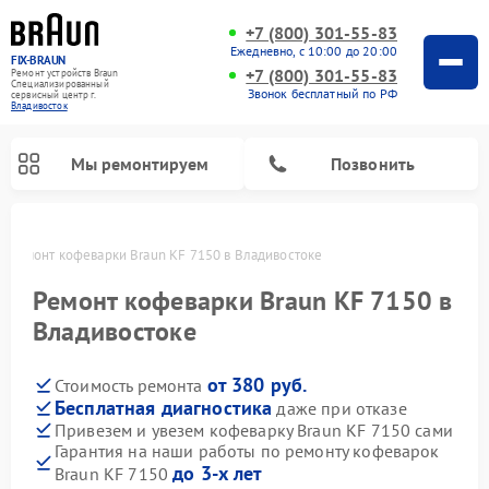
+7 (800) 301-55-83
Ежедневно, с 10:00 до 20:00
FIX-BRAUN
+7 (800) 301-55-83
Ремонт устройств Braun
Специализированный
Звонок бесплатный по РФ
cервисный центр г.
Владивосток
Мы ремонтируем
Позвонить
е
Ремонт кофеварки Braun KF 7150 в Владивостоке
Ремонт кофеварки Braun KF 7150 в
Владивостоке
от 380 руб.
Стоимость ремонта
Ремонт водонагревателей Braun
Бесплатная диагностика
даже при отказе
Привезем и увезем кофеварку Braun KF 7150 сами
Гарантия на наши работы по ремонту кофеварок
до 3-х лет
Braun KF 7150