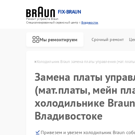
FIX-BRAUN
Ремонт устройств Braun
Специализированный cервисный центр г.
Владивосток
Мы ремонтируем
Срочный ремонт
Це
aun в Владивостоке
Холодильник Braun замена платы управления (мат.платы
Замена платы управ
(мат.платы, мейн пл
холодильнике Braun
Владивостоке
Ремонт водонагревателей Braun
Ремонт парогенераторов Braun
Ремонт соковыжималок Braun
Привезем и увезем холодильник Braun соб