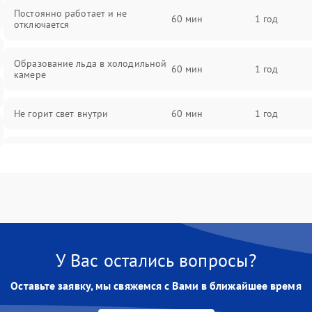
Постоянно работает и не
60 мин
1 год
отключается
Образование льда в холодильной
60 мин
1 год
камере
Не горит свет внутри
60 мин
1 год
Поломка термостата
60 мин
1 год
Не работает вентилятор
60 мин
1 год
Поломка системы No Frost
60 мин
1 год
У Вас остались вопросы?
Образование конденсата на
60 мин
1 год
стенках
Оставьте заявку, мы свяжемся с Вами в ближайшее время