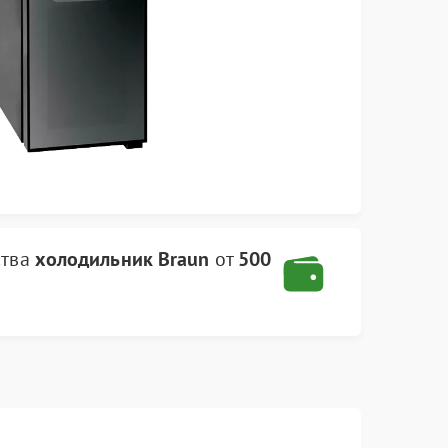
ства
холодильник Braun
от
500