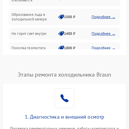
отключается
Программное обеспечение
Образование льда в
1500 ₽
Подробнее →
холодильной камере
Не горит свет внутри
1400 ₽
Подробнее →
Поломка термостата
1800 ₽
Подробнее →
Не работает вентилятор
1800 ₽
Подробнее →
Этапы ремонта холодильника Braun
Поломка системы No Frost
2600 ₽
Подробнее →
Образование конденсата
1800 ₽
Подробнее →
на стенках
Сбой в работе инвертора
2100 ₽
Подробнее →
1. Диагностика и внешний осмотр
Запах горелого при
2000 ₽
Подробнее →
Проверка температурных режимов, работы компрессора и