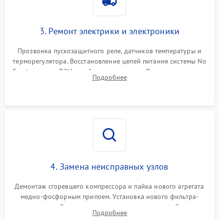
3. Ремонт электрики и электроники
Прозвонка пускозащитного реле, датчиков температуры и
терморегулятора. Восстановление цепей питания системы No
Frost, включая ТЭН оттайки и вентилятор. Ремонт или замена
Подробнее
платы управления при сбоях алгоритмов.
4. Замена неисправных узлов
Демонтаж сгоревшего компрессора и пайка нового агрегата
медно-фосфорным припоем. Установка нового фильтра-
осушителя. Замена изношенных вентиляторов обдува,
Подробнее
сломанных заслонок или поврежденных дверных петель.