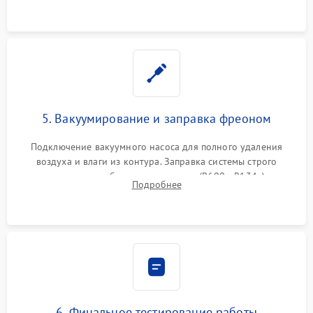
5. Вакуумирование и заправка фреоном
Подключение вакуумного насоса для полного удаления
воздуха и влаги из контура. Заправка системы строго
дозированным объемом хладагента (R600a, R134a) по
Подробнее
электронным весам. Контроль рабочего давления в системе.
6. Финальное тестирование работы