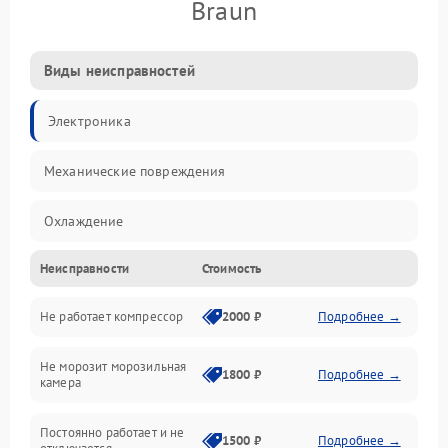
Braun
Виды неисправностей
Электроника
Механические повреждения
Охлаждение
Неисправности
Стоимость
Механика
Не работает компрессор
2000 ₽
Подробнее →
Электропитание
Не морозит морозильная
Дренаж
1800 ₽
Подробнее →
камера
Оттайка
Постоянно работает и не
1500 ₽
Подробнее →