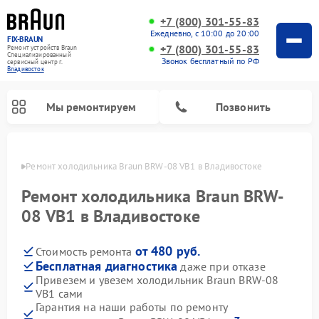
+7 (800) 301-55-83
Ежедневно, с 10:00 до 20:00
FIX-BRAUN
+7 (800) 301-55-83
Ремонт устройств Braun
Специализированный
Звонок бесплатный по РФ
cервисный центр г.
Владивосток
Мы ремонтируем
Позвонить
стоке
Ремонт холодильника Braun BRW-08 VB1 в Владивостоке
Ремонт холодильника Braun BRW-
08 VB1 в Владивостоке
от 480 руб.
Стоимость ремонта
Ремонт водонагревателей Braun
Бесплатная диагностика
даже при отказе
Привезем и увезем холодильник Braun BRW-08
VB1 сами
Гарантия на наши работы по ремонту