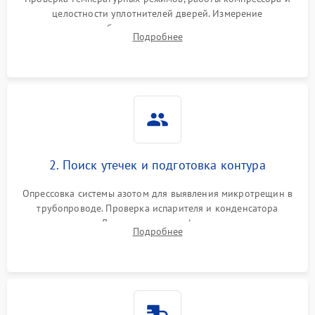
работе
целостности уплотнителей дверей. Измерение
сопротивления обмоток мотора, проверка термостата и
Не включается
Подробнее
1000 ₽
Подробнее →
считывание кодов ошибок с электронного дисплея.
холодильник
Проблемы с системой
автоматической
1800 ₽
Подробнее →
разморозки
2. Поиск утечек и подготовка контура
Опрессовка системы азотом для выявления микротрещин в
трубопроводе. Проверка испарителя и конденсатора
течеискателем. Демонтаж старого фильтра-осушителя и
Подробнее
продувка капиллярной трубки для устранения засоров.