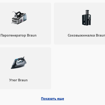
Образование конденсата на
60 мин
1 год
стенках
Сбой в работе инвертора
60 мин
1 год
Запах горелого при работе
60 мин
1 год
Парогенератор Braun
Соковыжималка Brau
Не включается холодильник
60 мин
1 год
Проблемы с системой
60 мин
1 год
автоматической разморозки
Утюг Braun
Показать еще