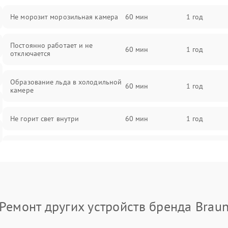
Не морозит морозильная камера
60 мин
1 год
Постоянно работает и не
60 мин
1 год
отключается
Образование льда в холодильной
60 мин
1 год
камере
Не горит свет внутри
60 мин
1 год
Поломка термостата
60 мин
1 год
Не работает вентилятор
60 мин
1 год
Ремонт других устройств бренда Brau
Поломка системы No Frost
60 мин
1 год