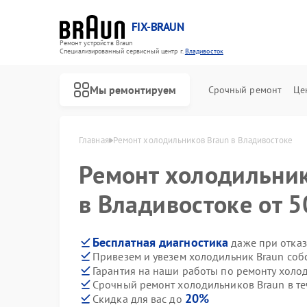
FIX-BRAUN
Ремонт устройств Braun
Специализированный cервисный центр г.
Владивосток
Мы ремонтируем
Срочный ремонт
Це
Главная
Ремонт холодильников Braun в Владивостоке
Ремонт холодильни
в Владивостоке от 5
Бесплатная диагностика
даже при отказ
Привезем и увезем холодильник Braun соб
Ремонт водонагревателей Braun
Ремонт парогенераторов Braun
Ремонт соковыжималок Braun
Гарантия на наши работы по ремонту холо
Срочный ремонт холодильников Braun в те
20%
Скидка для вас до