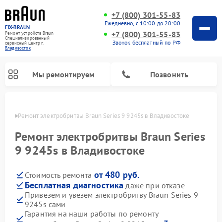
+7 (800) 301-55-83
Ежедневно, с 10:00 до 20:00
FIX-BRAUN
+7 (800) 301-55-83
Ремонт устройств Braun
Специализированный
Звонок бесплатный по РФ
cервисный центр г.
Владивосток
Мы ремонтируем
Позвонить
стоке
Ремонт электробритвы Braun Series 9 9245s в Владивостоке
Ремонт электробритвы Braun Series
9 9245s в Владивостоке
от 480 руб.
Стоимость ремонта
Ремонт водонагревателей Braun
Бесплатная диагностика
даже при отказе
Привезем и увезем электробритву Braun Series 9
9245s сами
Гарантия на наши работы по ремонту