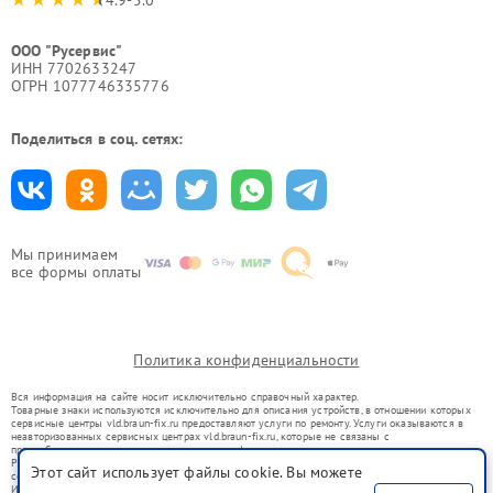
4.9-5.0
ООО "Русервис"
ИНН 7702633247
ОГРН 1077746335776
Поделиться в соц. сетях:
Мы принимаем
все формы оплаты
Политика конфиденциальности
Вся информация на сайте носит исключительно справочный характер.
Товарные знаки используются исключительно для описания устройств, в отношении которых
сервисные центры vld.braun-fix.ru предоставляют услуги по ремонту. Услуги оказываются в
неавторизованных сервисных центрах vld.braun-fix.ru, которые не связаны с
правообладателями товарных знаков или их официальными представителями.
Ремонт осуществляется для устройств, уже введенных в гражданский оборот в соответствии
Этот сайт использует файлы cookie. Вы можете
со статьей 1487 ГК РФ.
Использование товарных знаков не преследует цели индивидуализации услуг или введения