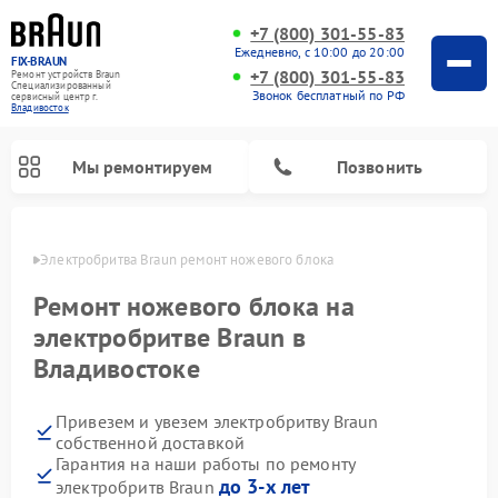
+7 (800) 301-55-83
Ежедневно, с 10:00 до 20:00
FIX-BRAUN
+7 (800) 301-55-83
Ремонт устройств Braun
Специализированный
Звонок бесплатный по РФ
cервисный центр г.
Владивосток
Мы ремонтируем
Позвонить
стоке
Электробритва Braun ремонт ножевого блока
Ремонт ножевого блока на
электробритве Braun в
Владивостоке
Ремонт водонагревателей Braun
Привезем и увезем электробритву Braun
собственной доставкой
Гарантия на наши работы по ремонту
до 3-х лет
электробритв Braun